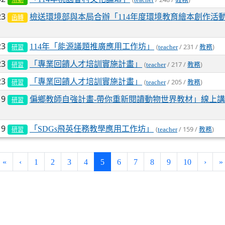
活動
23
檢送環境部與本局合辦「114年度環境教育繪本創作活
函轉
23
114年「能源議題推廣應用工作坊」
(
/ 231 /
)
teacher
教務
研習
23
「專業回饋人才培訓實施計畫」
(
/ 217 /
)
teacher
教務
研習
23
「專業回饋人才培訓實施計畫」
(
/ 205 /
)
teacher
教務
研習
19
偏鄉教師自強計畫-帶你重新閱讀動物世界教材」線上
研習
19
「SDGs飛英任務教學應用工作坊」
(
/ 159 /
)
teacher
教務
研習
(current)
«
‹
1
2
3
4
5
6
7
8
9
10
›
»