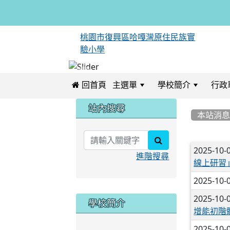
桃園市復興區哈嘎灣原住民族實
驗小學
 回首頁
主選單
學校簡介
行政
:::
:::
站內搜尋
本站消
search
文章
2025-10-
進階搜尋
線上研習
2025-10-
2025-10-
學校簡介
增能初階
2025-10-