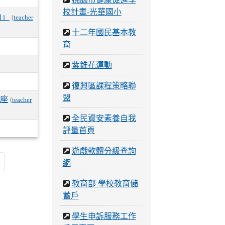
校計畫-光華國小
動」
(
teacher
十二年國民基本教
育
紫錐花運動
復興區課程策略聯
盟
講座
(
teacher
全民資安素養自我
評量首頁
遊戲軟體分級查詢
網
教育部 學校教育儲
蓄戶
學生申訴服務工作