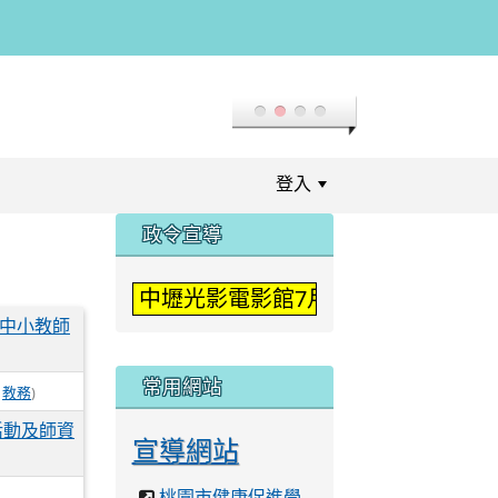
登入
:::
政令宣導
中壢光影電影館7月「登入二次元」
國中小教師
常用網站
/
)
教務
活動及師資
宣導網站
桃園市健康促進學