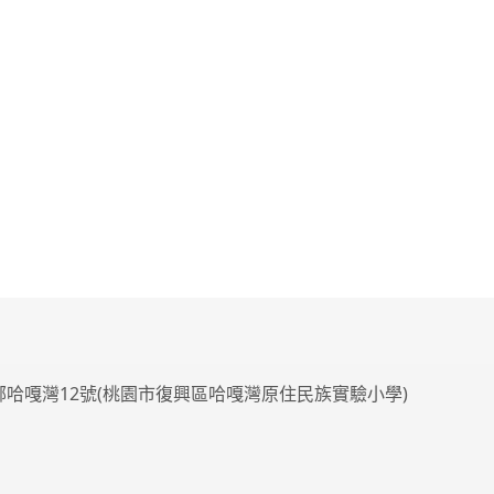
4鄰哈嘎灣12號(桃園市復興區哈嘎灣原住民族實驗小學)