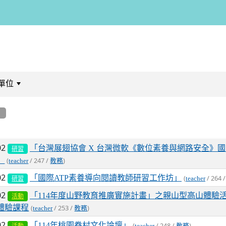
單位
:::
息
列表
02
「台灣展翅協會 X 台灣微軟《數位素養與網路安全》
研習
」
(
/ 247 /
)
teacher
教務
02
「國際ATP素養導向閱讀教師研習工作坊」
(
/ 264 
teacher
研習
02
「114年度山野教育推廣實施計畫」之親山型高山體驗
活動
體驗課程
(
/ 253 /
)
teacher
教務
02
「114年桃園眷村文化論壇」
(
/ 248 /
)
teacher
教務