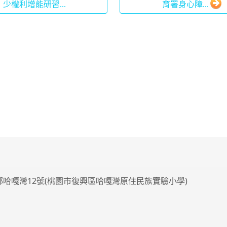
少權利增能研習...
育署身心障...
4鄰哈嘎灣12號(桃園市復興區哈嘎灣原住民族實驗小學)