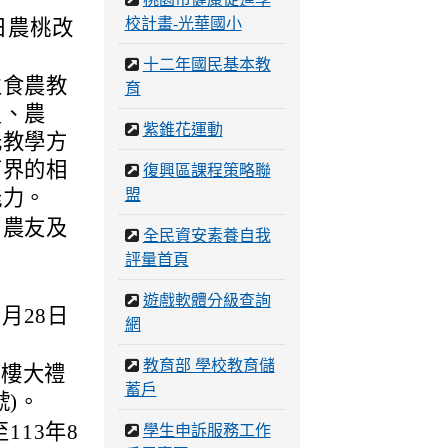
校計畫-光華國小
日農桃改
十二年國民基本教
立食農教
育
員、農
紫錐花運動
元教學方
育界的相
復興區課程策略聯
能力。
盟
、農友及
全民資安素養自我
評量首頁
遊戲軟體分級查詢
8月28日
網
教育部 學校教育儲
2樓大禮
蓄戶
號)。
113年8
學生申訴服務工作