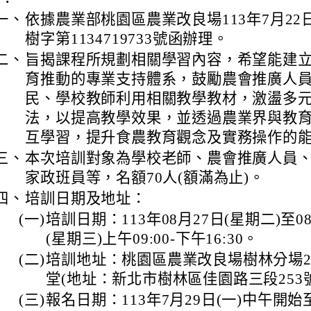
一、
依據農業部桃園區農業改良場113年7月22
樹字第1134719733號函辦理。
二、
旨揭課程所規劃相關學習內容，希望能建
育推動的專業支持體系，鼓勵農會推廣人
民、學校教師利用相關教學教材，激盪多
法，以提高教學效果，並透過農業界與教
互學習，提升食農教育觀念及實務操作的
三、
本次培訓對象為學校老師、農會推廣人員
家政班員等，名額70人(額滿為止)。
四、
培訓日期及地址：
(一)
培訓日期：113年08月27日(星期二)至0
(星期三)上午09:00-下午16:30。
(二)
培訓地址：桃園區農業改良場樹林分場
堂(地址：新北市樹林區佳園路三段253
(三)
報名日期：113年7月29日(一)中午開始至