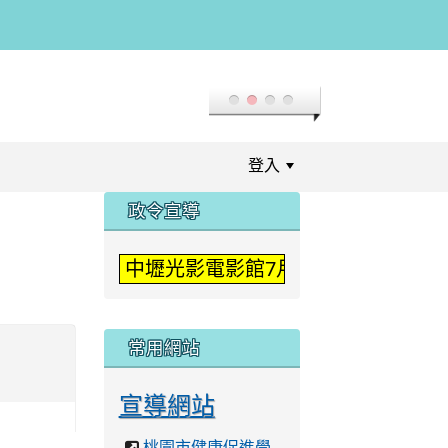
登入
:::
政令宣導
中壢光影電影館7月「登入二次元」
常用網站
宣導網站
桃園市健康促進學