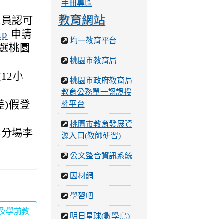
手冊專區
教育網站
人員認可
申請
hp
均一教育平台
點選桃園
桃園市教育局
12小
桃園市政府教育局
教育公務單一認證授
差)假登
權平台
桃園市教育發展資
林分場李
源入口(教師研習)
公文整合資訊系統
因材網
學習吧
民及學前教
明日星球(數學島)