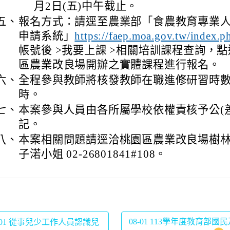
月2日(五)中午截止。
五、
報名方式：請逕至農業部「食農教育專業
申請系統」
https://faep.moa.gov.tw/index.p
帳號後 >我要上課 >相關培訓課程查詢，
區農業改良場開辦之實體課程進行報名。
六、
全程參與教師將核發教師在職進修研習時數
時。
七、
本案參與人員由各所屬學校依權責核予公(
記。
八、
本案相關問題請逕洽桃園區農業改良場樹
子渃小姐 02-26801841#108。
08-01 113學年度教育部國
-01 從事兒少工作人員認識兒