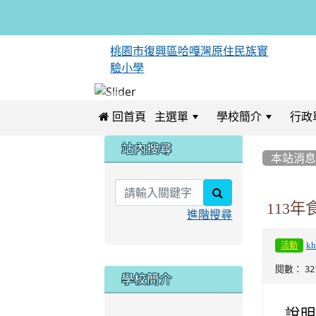
桃園市復興區哈嘎灣原住民族實
驗小學
 回首頁
主選單
學校簡介
行政
:::
:::
站內搜尋
本站消
search
113
進階搜尋
kh
活動
閱數： 32
學校簡介
說