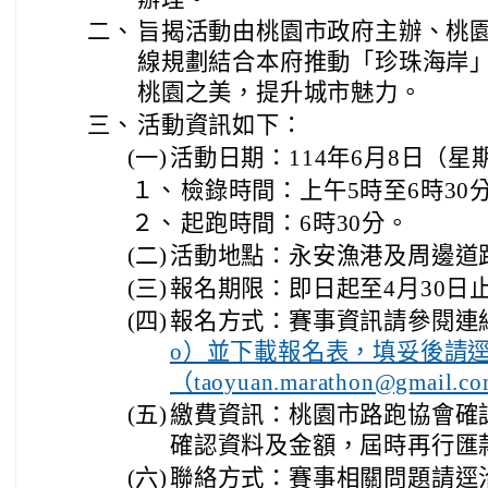
二、
旨揭活動由桃園市政府主辦、桃
線規劃結合本府推動「珍珠海岸
桃園之美，提升城市魅力。
三、
活動資訊如下：
(一)
活動日期：114年6月8日（星
１、
檢錄時間：上午5時至6時3
２、
起跑時間：6時30分。
(二)
活動地點：永安漁港及周邊道
(三)
報名期限：即日起至4月30日
(四)
報名方式：賽事資訊請參閱連
o）並下載報名表，填妥後請
（taoyuan.marathon@gmai
(五)
繳費資訊：桃園市路跑協會確
確認資料及金額，屆時再行匯
(六)
聯絡方式：賽事相關問題請逕