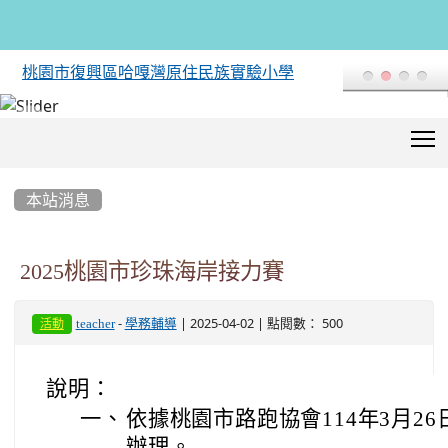
桃園市復興區哈嘎灣原住民族實驗小學
T
:::
本站消息
2025桃園市珍珠海岸接力賽
-
| 2025-04-02 | 點閱數： 500
teacher
學務輔導
活動
說明：
一、
依據桃園市路跑協會114年3月26日
辦理。