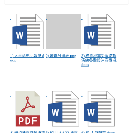
1) 人員清點回報單.d
2) 地震分級表.png
3) 校園地震災害防救
ocx
演練各階段注意事項.
docx
4) 學校地震避難掩護
5) 印-114.4.22 地震
6) 印-人員配置.docx