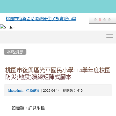
桃園市復興區哈嘎灣原住民族實驗小學
T
:::
本站消息
桃園市復興區光華國民小學114學年度校園
防災(地震)演練矩陣式腳本
-
| 2025-04-14 | 點閱數： 415
khesadmin
學務輔導
如標題，詳見附檔