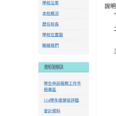
學校沿革
說
本校概況
歷任校長
學校位置圖
聯絡我們
評鑑列表
學生申訴服務工作手
冊專區
114學年度健促評鑑
會計資料