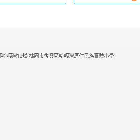
4鄰哈嘎灣12號(桃園市復興區哈嘎灣原住民族實驗小學)