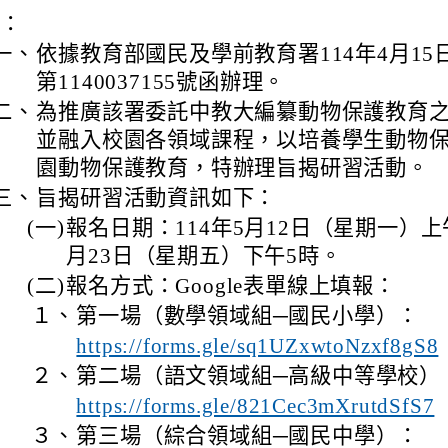
明：
一、
依據教育部國民及學前教育署114年4月1
第1140037155號函辦理。
二、
為推廣該署委託中教大編纂動物保護教育
並融入校園各領域課程，以培養學生動物
園動物保護教育，特辦理旨揭研習活動。
三、
旨揭研習活動資訊如下：
(一)
報名日期：114年5月12日（星期一）上午
月23日（星期五）下午5時。
(二)
報名方式：Google表單線上填報：
１、
第一場（數學領域組─國民小學）：
https://forms.gle/sq1UZxwtoNzxf8gS8
２、
第二場（語文領域組─高級中等學校）
https://forms.gle/821Cec3mXrutdSfS7
３、
第三場（綜合領域組─國民中學）：