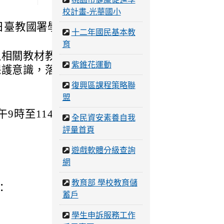
校計畫-光華國小
5日臺教國署學字
十二年國民基本教
育
之相關教材教案，
紫錐花運動
保護意識，落實校
復興區課程策略聯
盟
9時至114年5
全民資安素養自我
評量首頁
遊戲軟體分級查詢
網
教育部 學校教育儲
：
蓄戶
學生申訴服務工作