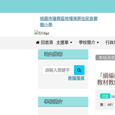
桃園市復興區哈嘎灣原住民族實
驗小學
 回首頁
主選單
學校簡介
行政
:::
:::
站內搜尋
本站消
search
「續編
進階搜尋
教材教
te
研習
學校簡介
數： 481