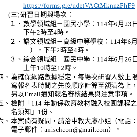
https://forms.gle/udetVACtMknnzFhF9
(三)
研習日期與場次：
１、
數學領域組－國民小學：114年6月23
下午2時至4時。
２、
語文領域組－高級中等學校：114年6月
二），下午2時至4時。
３、
綜合領域組－國民中學：114年6月26
上午10時至12時。
四、
為確保網路數據穩定，每場次研習人數上限
寫報名表時間之先後順序計算至額滿為止，
另以Email通知報名審核結果與注意事項。
五、
檢附「114 年動保教育教材融入校園課程
名須知」1份。
六、
本案倘有疑問，請洽中教大廖小姐（電話：04-
電子郵件：anischcon@gmail.com）。