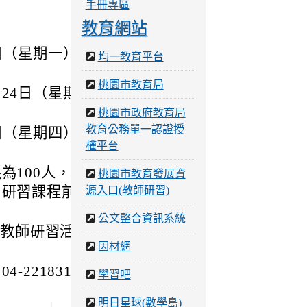
手冊專區
教育網站
日（星期一），
均一教育平台
桃園市教育局
24日（星期
桃園市政府教育局
教育公務單一認證授
日（星期四），
權平台
為100人，以填
桃園市教育發展資
研習課程前2週
源入口(教師研習)
公文整合資訊系統
之教師研習活動報
因材網
22183101；
學習吧
明日星球(數學島)