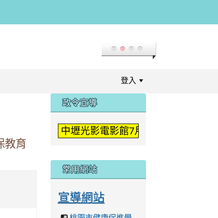
登入
:::
政令宣導
中壢光影電影館7月「登入二次元」
保教育
常用網站
宣導網站
桃園市健康促進學