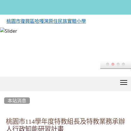
桃園市復興區哈嘎灣原住民族實驗小學
T
:::
本站消息
桃園市114學年度特教組長及特教業務承辦
人行政知能研習計畫
-
| 2025-07-03 | 點閱數： 252
teacher
教務
公告
桃園市政府教育局