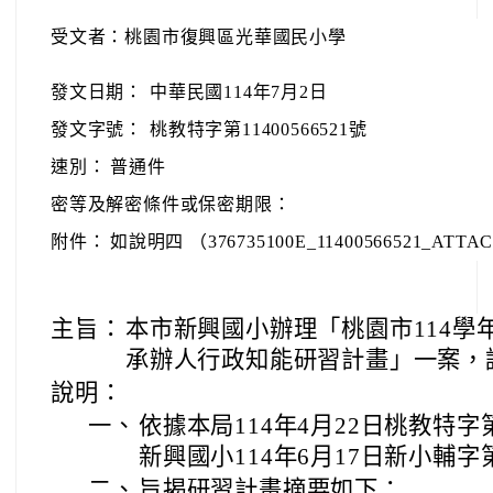
速別：
普通件
密等及解密條件或保密期限：
附件：
如說明四 （376735100E_11400566521_ATTAC
主旨：
本市新興國小辦理「桃園市114學
承辦人行政知能研習計畫」一案，
說明：
一、
依據本局114年4月22日桃教特字第
新興國小114年6月17日新小輔字第
二、
旨揭研習計畫摘要如下：
(一)
研習時間：114年8月1日（星
１、
上午場次：上午8時10分至下午
２、
下午場次：下午1時10分至下
(二)
研習地點：桃園市桃園區建德