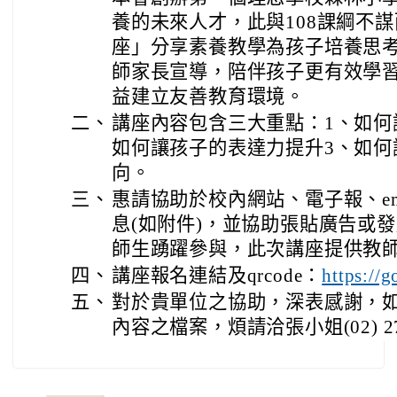
養的未來人才，此與108課綱不
座」分享素養教學為孩子培養思
師家長宣導，陪伴孩子更有效學
益建立友善教育環境。
二、
講座內容包含三大重點：1、如何
如何讓孩子的表達力提升3、如何
向。
三、
惠請協助於校內網站、電子報、em
息(如附件)，並協助張貼廣告或
師生踴躍參與，此次講座提供教
四、
講座報名連結及qrcode：
https://
五、
對於貴單位之協助，深表感謝，
內容之檔案，煩請洽張小姐(02) 27