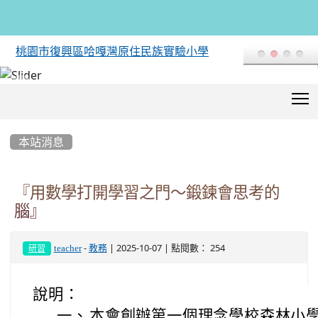
桃園市復興區哈嘎灣原住民族實驗小學
T
:::
本站消息
『用數學打開學習之門～鍛鍊會思考的
腦』
-
| 2025-10-07 | 點閱數： 254
teacher
教務
研習
說明：
一、
本會創辦第一個理念學校森林小