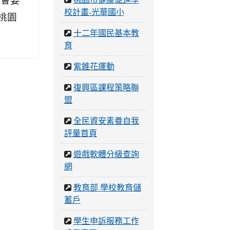
不會要
校計畫-光華國小
桃園
十二年國民基本教
育
紫錐花運動
復興區課程策略聯
盟
全民資安素養自我
評量首頁
遊戲軟體分級查詢
網
教育部 學校教育儲
蓄戶
學生申訴服務工作