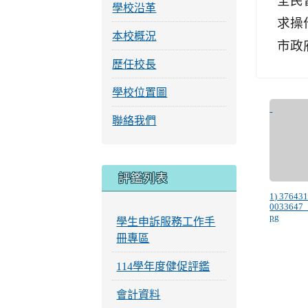
全民
學校沿革
求操
本校概況
市政
歷任校長
學校位置圖
聯絡我們
評鑑列表
1) 37643
0033647
pg
學生申訴服務工作手
冊專區
114學年度健促評鑑
會計資料