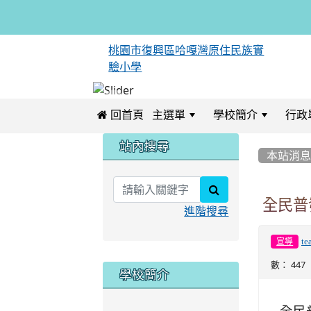
桃園市復興區哈嘎灣原住民族實
驗小學
 回首頁
主選單
學校簡介
行政
:::
:::
站內搜尋
本站消
search
全民普
進階搜尋
te
宣導
數： 447
學校簡介