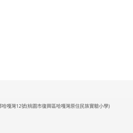
4鄰哈嘎灣12號(桃園市復興區哈嘎灣原住民族實驗小學)