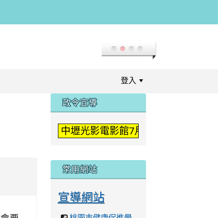
登入
:::
政令宣導
中壢光影電影館7月「登入二次元」
常用網站
宣導網站
桃園市健康促進學