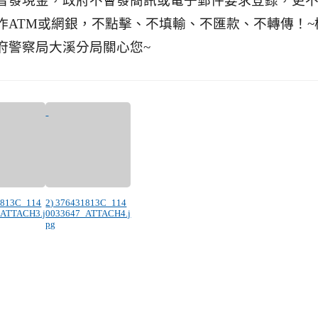
普發現金，政府不會發簡訊或電子郵件要求登錄，更
作ATM或網銀，不點擊、不填輸、不匯款、不轉傳！~
府警察局大溪分局關心您~
1813C_114
2) 376431813C_114
_ATTACH3.j
0033647_ATTACH4.j
pg