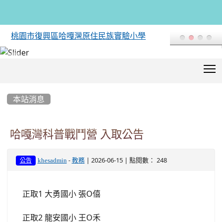
桃園市復興區哈嘎灣原住民族實驗小學
T
:::
本站消息
哈嘎灣科普戰鬥營 入取公告
-
| 2026-06-15 | 點閱數： 248
khesadmin
教務
公告
正取1 大勇國小 張O僖
正取2 龍安國小 王O禾