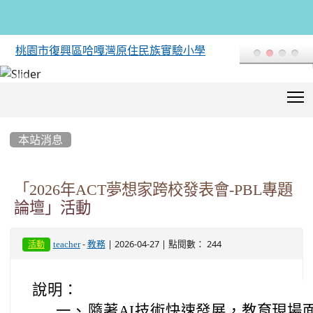
桃園市復興區哈嘎灣原住民族實驗小學
T
:::
本站消息
「2026年ACT夢想家跨校發表會-PBL專題
論壇」活動
-
| 2026-04-27 | 點閱數： 244
teacher
教務
活動
說明：
一、
隨著AI技術快速發展，教育現場