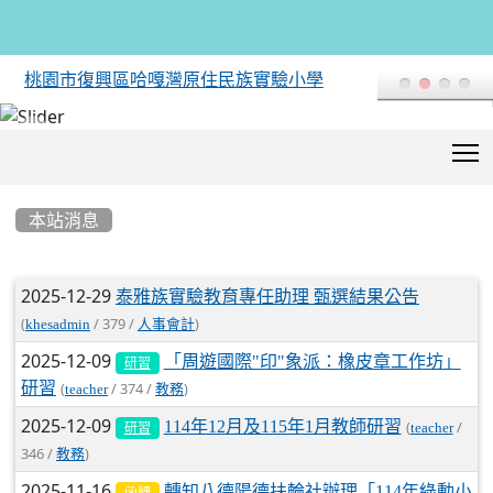
桃園市復興區哈嘎灣原住民族實驗小學
T
:::
本站消息
文章列表
2025-12-29
泰雅族實驗教育專任助理 甄選結果公告
(
/ 379 /
)
khesadmin
人事會計
2025-12-09
「周遊國際"印"象派：橡皮章工作坊」
研習
研習
(
/ 374 /
)
teacher
教務
2025-12-09
114年12月及115年1月教師研習
(
/
teacher
研習
346 /
)
教務
2025-11-16
轉知八德陽德扶輪社辦理「114年綠動小