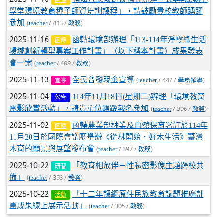
函轉
學堂環境教育種子師資培訓課程」，請鼓勵貴校教師踴躍
參加
(
/ 413 /
)
teacher
教務
2025-11-16
函轉環境部辦理「113-114年淨零綠生活
函轉
場域創新轉型專案工作計畫」（以下稱本計畫）成果發表
會一案
(
/ 409 /
)
teacher
教務
2025-11-13
全民普發現金宣導
(
/ 447 /
)
teacher
學務輔導
宣導
2025-11-04
114年11月18日(星期二)辦理「環境教育
公告
電影欣賞活動」，請貴單位踴躍報名參加
(
/ 396 /
)
teacher
教務
2025-11-02
函轉農業部林業及自然保育署訂於114年
函轉
11月20日於國際會議廳舉辦《從林開始．好木生活》臺灣
木育的願景與展望發布會
(
/ 397 /
)
teacher
教務
2025-10-22
「教育相放伴－性私密影像主題跨校共
研習
備」
(
/ 353 /
)
teacher
教務
2025-10-22
「十二年課綱原住民族教育議題推廣計
活動
畫成果線上展示活動」
(
/ 305 /
)
teacher
教務