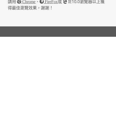
請用
、
或
IE10.0瀏覽器以上獲
Chrome
FireFox
得最佳瀏覽效果，謝謝！