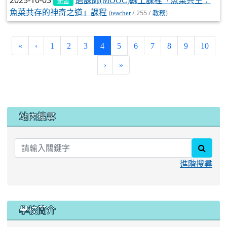
2025-10-03
磨課師(MOOC)線上課程「魚菜共生：
研習
魚菜共存的神奇之道」課程
(
/ 255 /
)
teacher
教務
(current)
«
‹
1
2
3
4
5
6
7
8
9
10
›
»
:::
站內搜尋
searc
進階搜尋
學校簡介