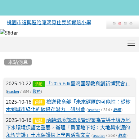
桃園市復興區哈嘎灣原住民族實驗小學
T
:::
本站消息
文章列表
2025-10-22
「2025 Edit臺灣國際教育創新博覽會」
活動
(
/ 334 /
)
teacher
教務
2025-10-16
檢送教育部「未來碳匯的可能性：從樹
函轉
木到城市綠化的碳儲存潛力」研討會
(
/ 314 /
)
teacher
教務
2025-10-16
函轉環境部環境管理署為宣導土壤及地
函轉
下水環境保護之重要，辦理「勇闖地下城：大地與水源的
永恆守護」土水保護線上學習活動文宣
(
/ 263 /
)
teacher
教務