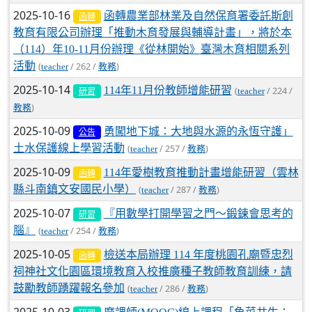
2025-10-16
函轉農業部林業及自然保育署委託斯創
函轉
教育有限公司辦理「推動木育發展與輔導計畫」，將於本
（114）年10-11月份辦理《從林開始》臺灣木育相關系列
活動
(
/ 262 /
)
teacher
教務
2025-10-14
114年11月份教師增能研習
(
/ 224 /
teacher
研習
)
教務
2025-10-09
勇闖地下城：大地與水源的永恆守護」
公告
土水保護線上學習活動
(
/ 257 /
)
teacher
教務
2025-10-09
114年愛樹教育推動計畫增能研習（雲林
函轉
縣斗南鎮文安國民小學）
(
/ 287 /
)
teacher
教務
2025-10-07
『用數學打開學習之門～鍛鍊會思考的
研習
腦』
(
/ 254 /
)
teacher
教務
2025-10-05
檢送本局辦理 114 年度桃園孔廟暨忠烈
函轉
祠神社文化園區環境教育入校推廣種子教師教育訓練，請
鼓勵教師踴躍報名參加
(
/ 286 /
)
teacher
教務