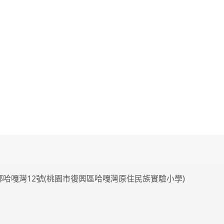
4鄰哈嘎灣12號(桃園市復興區哈嘎灣原住民族實驗小學)