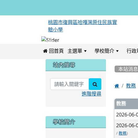
桃園市復興區哈嘎灣原住民族實
驗小學
 回首頁
主選單
學校簡介
行政
:::
:::
站內搜尋
本站消
search

教務
進階搜尋
文章
教務
2026-06-
學校簡介
2026-06-
/
)
教務