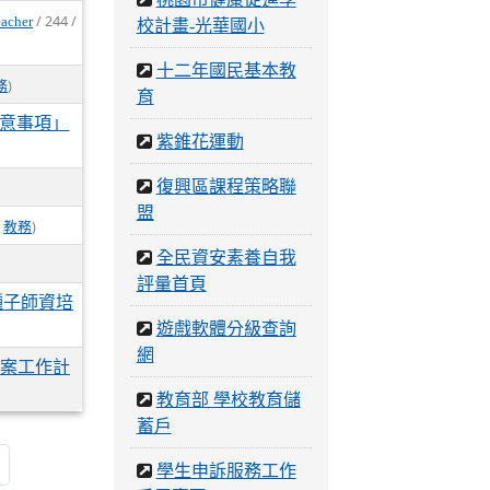
/ 244 /
eacher
校計畫-光華國小
十二年國民基本教
)
務
育
意事項」
紫錐花運動
復興區課程策略聯
盟
/
)
教務
全民資安素養自我
評量首頁
種子師資培
遊戲軟體分級查詢
網
專案工作計
教育部 學校教育儲
蓄戶
學生申訴服務工作