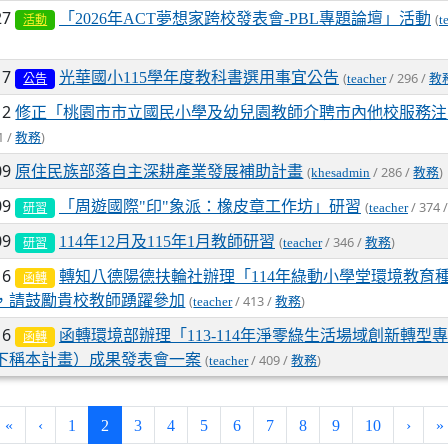
27
「2026年ACT夢想家跨校發表會-PBL專題論壇」活動
(
t
活動
17
光華國小115學年度教科書選用事宜公告
(
/ 296 /
teacher
教
公告
12
修正「桃園市市立國民小學及幼兒園教師介聘市內他校服務注
1 /
)
教務
09
原住民族部落自主深耕產業發展補助計畫
(
/ 286 /
)
khesadmin
教務
09
「周遊國際"印"象派：橡皮章工作坊」研習
(
/ 374 
teacher
研習
09
114年12月及115年1月教師研習
(
/ 346 /
)
teacher
教務
研習
16
轉知八德陽德扶輪社辦理「114年綠動小學堂環境教育
函轉
，請鼓勵貴校教師踴躍參加
(
/ 413 /
)
teacher
教務
16
函轉環境部辦理「113-114年淨零綠生活場域創新轉型
函轉
下稱本計畫）成果發表會一案
(
/ 409 /
)
teacher
教務
(current)
«
‹
1
2
3
4
5
6
7
8
9
10
›
»