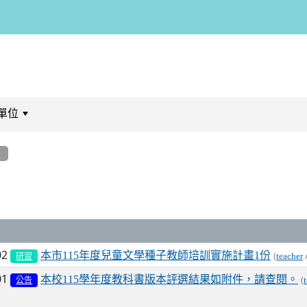
單位
:::
息
列表
02
本市115年度兒童文學種子教師培訓實施計畫1份
(
teacher
研習
01
本校115學年度教科書版本評選結果如附件，請查閱。
(
公告