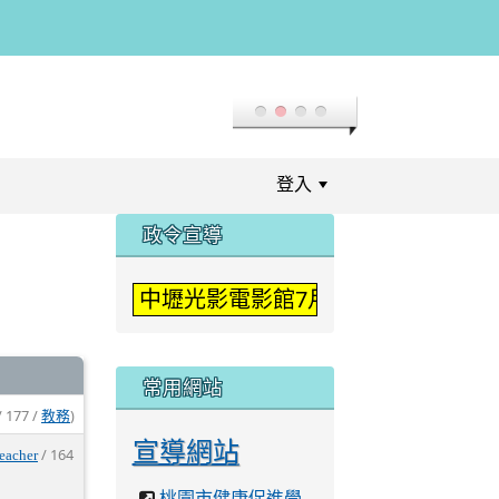
登入
:::
政令宣導
中壢光影電影館7月「登入二次元」
常用網站
/ 177 /
)
教務
宣導網站
/ 164
teacher
桃園市健康促進學