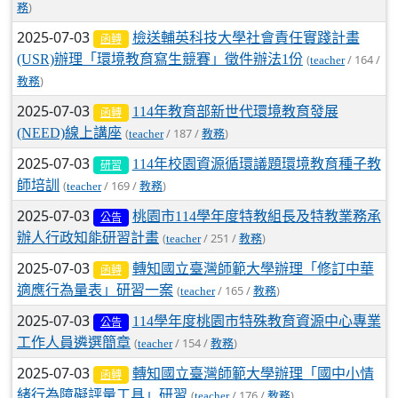
)
務
2025-07-03
檢送輔英科技大學社會責任實踐計畫
函轉
(USR)辦理「環境教育寫生競賽」徵件辦法1份
(
/ 164 /
teacher
)
教務
2025-07-03
114年教育部新世代環境教育發展
函轉
(NEED)線上講座
(
/ 187 /
)
teacher
教務
2025-07-03
114年校園資源循環議題環境教育種子教
研習
師培訓
(
/ 169 /
)
teacher
教務
2025-07-03
桃園市114學年度特教組長及特教業務承
公告
辦人行政知能研習計畫
(
/ 251 /
)
teacher
教務
2025-07-03
轉知國立臺灣師範大學辦理「修訂中華
函轉
適應行為量表」研習一案
(
/ 165 /
)
teacher
教務
2025-07-03
114學年度桃園市特殊教育資源中心專業
公告
工作人員遴選簡章
(
/ 154 /
)
teacher
教務
2025-07-03
轉知國立臺灣師範大學辦理「國中小情
函轉
緒行為障礙評量工具」研習
(
/ 176 /
)
teacher
教務