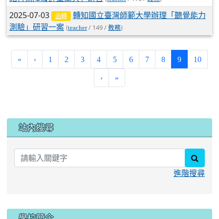
2025-07-03
轉知國立臺灣師範大學辦理「聽覺能力
函轉
測驗」研習一案
(
/ 149 /
)
teacher
教務
(current)
«
‹
1
2
3
4
5
6
7
8
9
10
›
»
:::
站內搜尋
searc
進階搜尋
學校簡介