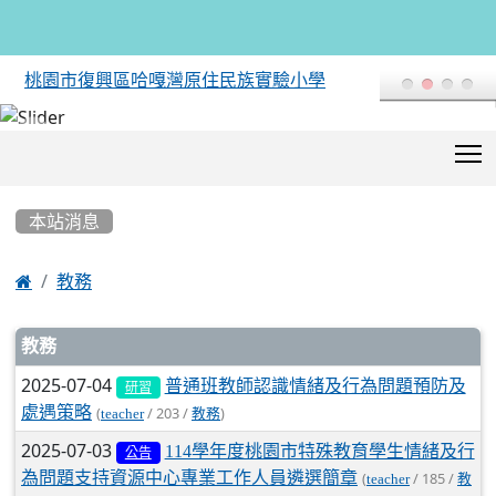
桃園市復興區哈嘎灣原住民族實驗小學
T
:::
本站消息

教務
文章列表
教務
2025-07-04
普通班教師認識情緒及行為問題預防及
研習
處遇策略
(
/ 203 /
)
teacher
教務
2025-07-03
114學年度桃園市特殊教育學生情緒及行
公告
為問題支持資源中心專業工作人員遴選簡章
(
/ 185 /
teacher
教