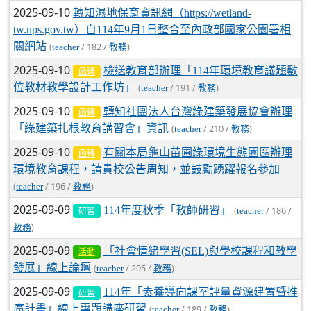
2025-09-10
轉知濕地保育資訊網（https://wetland-
tw.nps.gov.tw）自114年9月1日整合至內政部國家公園署相
關網站
(
/ 182 /
)
teacher
教務
2025-09-10
檢送教育部辦理「114年環境教育議題數
函轉
位教材教學設計工作坊」
(
/ 191 /
)
teacher
教務
2025-09-10
轉知社團法人台灣綠建築發展協會辦理
函轉
「綠建築扎根教育講習會」資訊
(
/ 210 /
)
teacher
教務
2025-09-10
有關本局龜山苗圃綠環境生態園區辦理
函轉
環境教育課程，請貴校公告周知，並鼓勵踴躍報名參加
(
/ 196 /
)
teacher
教務
2025-09-09
114年度秋季「教師研習」
(
/ 186 /
teacher
研習
)
教務
2025-09-09
「社會情緒學習(SEL)與學校課程和教學
活動
發展」線上論壇
(
/ 205 /
)
teacher
教務
2025-09-09
114年「素養導向課室評量資源建置暨推
研習
廣計畫」線上專題講座研習
(
/ 189 /
)
teacher
教務