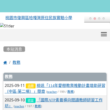
桃園市復興區哈嘎灣原住民族實驗小學
T
:::
本站消息

教務
文章列表
教務
2025-09-11
檢送「114年愛樹教育推動計畫增能研習
函轉
（中區-第二場）」簡章
(
/ 199 /
)
teacher
教務
2025-09-10
「國際ATP素養導向閱讀教師研習工作
研習
坊」
(
/ 197 /
)
teacher
教務