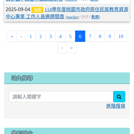
2025-09-04
114學年度桃園市政府原住民族教育資源
函轉
中心專業 工作人員遴選簡章
(
/ 217 /
)
teacher
教務
(current)
«
‹
1
2
3
4
5
6
7
8
9
10
›
»
:::
站內搜尋
searc
進階搜尋
學校簡介