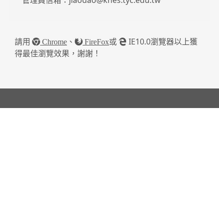
管理員信箱：jiaodao@khes.tyc.edu.tw
請用
、
或
IE10.0瀏覽器以上獲
Chrome
FireFox
得最佳瀏覽效果，謝謝！