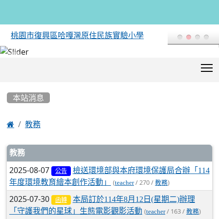
桃園市復興區哈嘎灣原住民族實驗小學
T
:::
本站消息

教務
文章列表
教務
2025-08-07
檢送環境部與本府環境保護局合辦「114
公告
年度環境教育繪本創作活動」
(
/ 270 /
)
teacher
教務
2025-07-30
本局訂於114年8月12日(星期二)辦理
函轉
「守護我們的星球」生態電影觀影活動
(
/ 163 /
)
teacher
教務