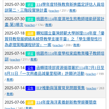
2025-07-30
114學年度特殊教育新進鑑定評估人員培
研習
訓第二、三階段實施計畫
(
/ 251 /
)
teacher
教務
2025-07-30
桃園市114年度濕地生態教師增能研習計
研習
畫-第3場次
(
/ 174 /
)
teacher
教務
2025-07-18
轉知國立臺灣師範大學辦理114年度「優
函轉
質特教發展網絡系統暨教學支援平臺」之「學生爆發性行
為處理策略課程研習」一案
(
/ 208 /
)
teacher
教務
2025-07-14
桃園市114年度學校家庭教育種子教師培
研習
訓
(
/ 211 /
)
teacher
教務
2025-07-14
函轉環境部資源循環署於114年7月1日至
公告
8月31日「一次用產品減量里程碑」許願池活動
(
/ 199
teacher
/
)
教務
2025-07-14
IEP推動與落實常見問題蒐集
(
/ 263
teacher
公告
/
)
教務
2025-07-06
114年度海洋素養創新教學競賽簡章
函轉
(
/ 240 /
)
teacher
教務