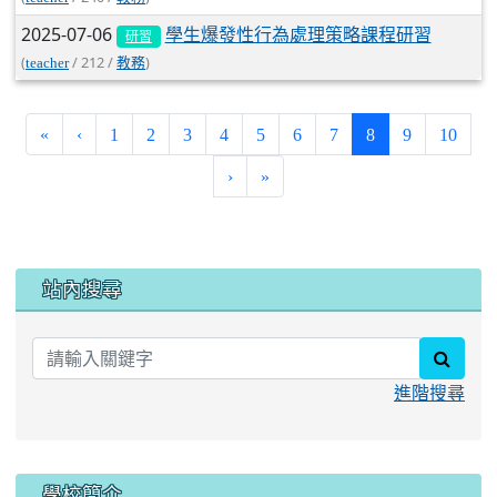
2025-07-06
學生爆發性行為處理策略課程研習
研習
(
/ 212 /
)
teacher
教務
(current)
«
‹
1
2
3
4
5
6
7
8
9
10
›
»
:::
站內搜尋
searc
進階搜尋
學校簡介